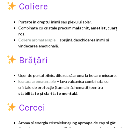
Coliere
Purtate în dreptul inimii sau plexului solar.
Combinate cu cristale precum
malachit, ametist, cuarț
roz
.
Coliere aromaterapie
– sprijină deschiderea inimii și
vindecarea emoțională.
Brățări
Ușor de purtat zilnic, difuzează aroma la fiecare mișcare.
Bratara aromaterapie
– lava vulcanica combinata cu
cristale de protecție (turmalină, hematit) pentru
stabilitate și claritate mentală
.
Cercei
Aroma și energia cristalelor ajung aproape de cap și gât.