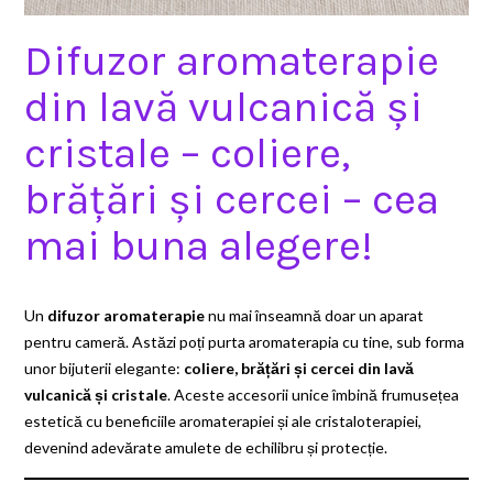
Difuzor aromaterapie
din lavă vulcanică și
cristale – coliere,
brățări și cercei – cea
mai buna alegere!
Un
difuzor aromaterapie
nu mai înseamnă doar un aparat
pentru cameră. Astăzi poți purta aromaterapia cu tine, sub forma
unor bijuterii elegante:
coliere, brățări și cercei din lavă
vulcanică și cristale
. Aceste accesorii unice îmbină frumusețea
estetică cu beneficiile aromaterapiei și ale cristaloterapiei,
devenind adevărate amulete de echilibru și protecție.