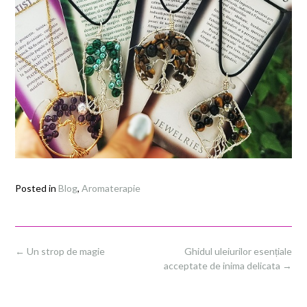
Posted in
Blog
,
Aromaterapie
Post
←
Un strop de magie
Ghidul uleiurilor esențiale
navigation
acceptate de inima delicata
→