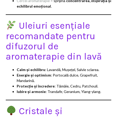
Cercei aromaterapie
– sprijină
concentrarea, inspirația și
echilibrul emoțional
.
Uleiuri esențiale
recomandate pentru
difuzorul de
aromaterapie din lavă
Calm și echilibru
: Lavandă, Mușețel, Salvie sclarea.
Energie și optimism
: Portocală dulce, Grapefruit,
Mandarină.
Protecție și încredere
: Tămâie, Cedru, Patchouli.
Iubire și armonie
: Trandafir, Geranium, Ylang-ylang.
Cristale și