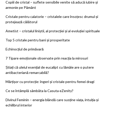
Copiii de cristal – suflete sensibile venite să aducă iubire și
armonie pe Pământ
Cristale pentru calatorie – cristalele care însoțesc drumul și
protejează călătorul
Ametist – cristalul liniștii, al protecției și al evoluției spirituale
Top 5 cristale pentru bani și prosperitate
Echinocțiul de primăvară
7 Tipare emoționale observate prin reacția la mirosuri
Știați că uleiul esențial de eucalipt cu lămâie are o putere
antibacteriană remarcabilă?
Mărțișor cu protecție: îngeri și cristale pentru femei dragi
Ce se întâmplă sâmbăta la Casuta eZenity?
Divinul Feminin – energia blândă care susține viața, intuiția și
echilibrul interior