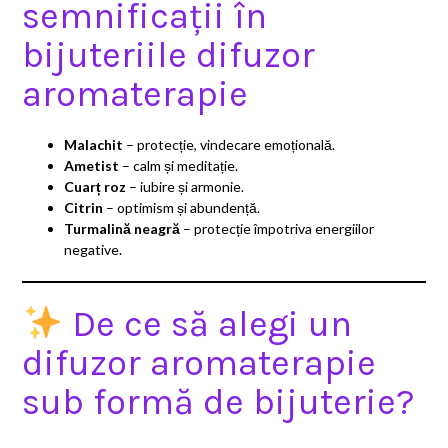
semnificații în
bijuteriile difuzor
aromaterapie
Malachit
– protecție, vindecare emoțională.
Ametist
– calm și meditație.
Cuarț roz
– iubire și armonie.
Citrin
– optimism și abundență.
Turmalină neagră
– protecție împotriva energiilor
negative.
De ce să alegi un
difuzor aromaterapie
sub formă de bijuterie?