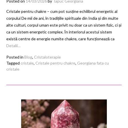
Posted on
14/03/2026
by
Tapuc Georgiana
Cristale pentru chakre – cum pot susține echilibrul energetic al
corpului De mii de ani, în tradițiile spirituale din India și din multe
alte culturi, corpul uman este privit nu doar ca un sistem fizic, ci și
ca un sistem energetic complex. În interiorul acestui sistem
există centre de energie numite chakre, care funcționează ca
Detalii…
Posted in
Blog
,
Cristaloterapie
Tagged
cristale
,
Cristale pentru chakre
,
Georgiana fata cu
cristale