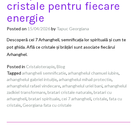
cristale pentru fiecare
energie
Posted on
15/04/2026
by
Tapuc Georgiana
Descoperă cei 7 Arhangheli, semnificația lor spirituală și cum te
pot ghida. Află ce cristale și brățări sunt asociate fiecărui
Arhanghel.
Posted in
Cristaloterapie
,
Blog
Tagged
arhangheli semnificatie
,
arhanghelul chamuel iubire
,
arhanghelul gabriel intuiție
,
arhanghelul mihail protectie
,
arhanghelul rafael vindecare
,
arhanghelul uriel bani
,
arhanghelul
zadkiel transformare
,
bratari cristale naturale
,
bratari cu
arhangheli
,
bratari spirituale
,
cei 7 arhangheli
,
cristale
,
fata cu
cristale
,
Georgiana fata cu cristale