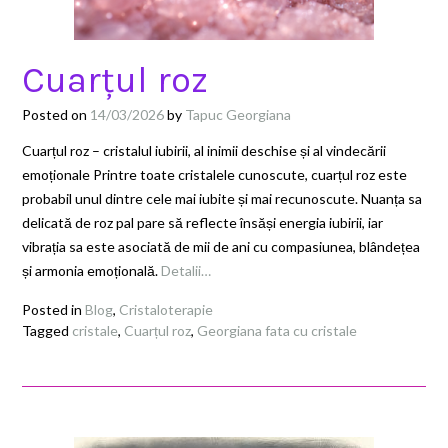
Cuarțul roz
Posted on
14/03/2026
by
Tapuc Georgiana
Cuarțul roz – cristalul iubirii, al inimii deschise și al vindecării
emoționale Printre toate cristalele cunoscute, cuarțul roz este
probabil unul dintre cele mai iubite și mai recunoscute. Nuanța sa
delicată de roz pal pare să reflecte însăși energia iubirii, iar
vibrația sa este asociată de mii de ani cu compasiunea, blândețea
și armonia emoțională.
Detalii…
Posted in
Blog
,
Cristaloterapie
Tagged
cristale
,
Cuarțul roz
,
Georgiana fata cu cristale