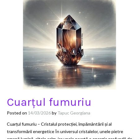
Cuarțul fumuriu
Posted on
14/03/2026
by
Tapuc Georgiana
Cuarțul fumuriu – Cristalul protecției, împământării și al
transformării energetice În universul cristalelor, unele pietre
emană lumină, altele calm, iar unele poartă o energie profundă de