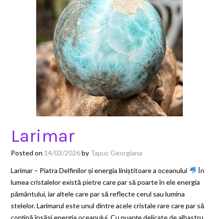
Larimar
Posted on
14/03/2026
by
Tapuc Georgiana
Larimar – Piatra Delfinilor și energia liniștitoare a oceanului
În
lumea cristalelor există pietre care par să poarte în ele energia
pământului, iar altele care par să reflecte cerul sau lumina
stelelor. Larimarul este unul dintre acele cristale rare care par să
conțină însăși energia oceanului. Cu nuanțe delicate de albastru