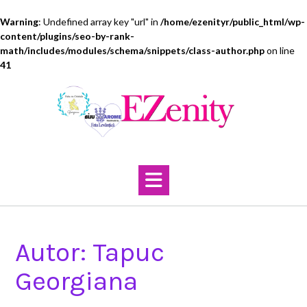
Warning
: Undefined array key "url" in
/home/ezenityr/public_html/wp-
content/plugins/seo-by-rank-
math/includes/modules/schema/snippets/class-author.php
on line
41
Skip
to
content
Autor:
Tapuc
Georgiana