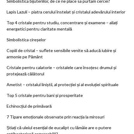
Simbolistica bijuteriilor, de ce ne place sa purtam cercei?
Lapis Lazuli – piatra cerului înstelat și cristalul adevărului interior
Top 4 cristale pentru studiu, concentrare și examene – aliați
energetici pentru claritate mentală
Simbolistica cireșelor
Copiii de cristal – suflete sensibile venite să aducă iubire și
armonie pe Pământ
Cristale pentru calatorie – cristalele care însoțesc drumul și
protejează călătorul
Ametist – cristalul liniștii, al protecției și al evoluției spirituale
Top 5 cristale pentru bani și prosperitate
Echinocțiul de primăvară
7 Tipare emoționale observate prin reacția la mirosuri
Știați că uleiul esențial de eucalipt cu lămâie are o putere
antibacteriană remarcabilă?