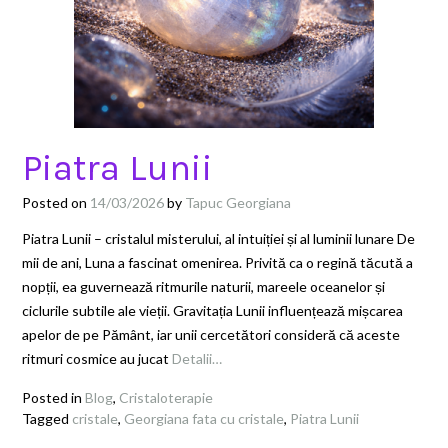
Piatra Lunii
Posted on
14/03/2026
by
Tapuc Georgiana
Piatra Lunii – cristalul misterului, al intuiției și al luminii lunare De
mii de ani, Luna a fascinat omenirea. Privită ca o regină tăcută a
nopții, ea guvernează ritmurile naturii, mareele oceanelor și
ciclurile subtile ale vieții. Gravitația Lunii influențează mișcarea
apelor de pe Pământ, iar unii cercetători consideră că aceste
ritmuri cosmice au jucat
Detalii…
Posted in
Blog
,
Cristaloterapie
Tagged
cristale
,
Georgiana fata cu cristale
,
Piatra Lunii