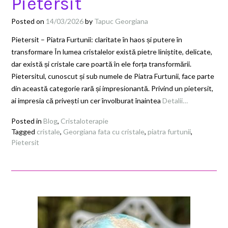
Pietersit
Posted on
14/03/2026
by
Tapuc Georgiana
Pietersit – Piatra Furtunii: claritate în haos și putere în
transformare În lumea cristalelor există pietre liniștite, delicate,
dar există și cristale care poartă în ele forța transformării.
Pietersitul, cunoscut și sub numele de Piatra Furtunii, face parte
din această categorie rară și impresionantă. Privind un pietersit,
ai impresia că privești un cer învolburat înaintea
Detalii…
Posted in
Blog
,
Cristaloterapie
Tagged
cristale
,
Georgiana fata cu cristale
,
piatra furtunii
,
Pietersit