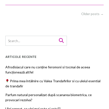
Posts
Older posts
→
navigation
ARTICOLE RECENTE
Afrodisiacul care nu conține feromoni si tocmai de aceea
funcționează altfel
Prima mea întâlnire cu Valea Trandafirilor si cu uleiul esential
de trandafir
Parfum natural personalizat după scanarea biometrica, ce
provocari rezolva?
Ulei ozonat, ce ulei mai este si asta??