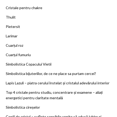
Cristale pentru chakre
Thulit
Pietersit
Larimar
Cuarțul roz
Cuarțul fumuriu
Simbolistica Copacului Vietii
Simbolistica bijuteriilor, de ce ne place sa purtam cercei?
Lapis Lazuli – piatra cerului înstelat și cristalul adevărului interior
Top 4 cristale pentru studiu, concentrare și examene – aliați
energetici pentru claritate mentală
Simbolistica cireșelor
Copiii de cristal – suflete sensibile venite să aducă iubire și