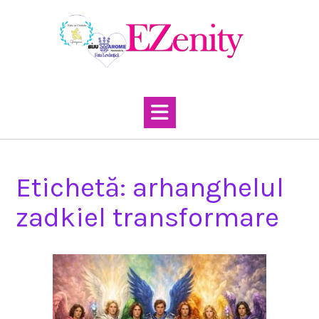
Skip
to
content
Etichetă:
arhanghelul
zadkiel transformare