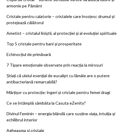
armonie pe Pământ
Cristale pentru calatorie – cristalele care însoțesc drumul și
protejează călătorul
Ametist – cristalul liniștii, al protecției și al evoluției spirituale
Top 5 cristale pentru bani și prosperitate
Echinocțiul de primăvară
7 Tipare emoționale observate prin reacția la mirosuri
Știați că uleiul esențial de eucalipt cu lămâie are o putere
antibacteriană remarcabilă?
Mărțișor cu protecție: îngeri și cristale pentru femei dragi
Ce se întâmplă sâmbăta la Casuta eZenity?
Divinul Feminin – energia blândă care susține viața, intuiția și
echilibrul interior
Agheasma si cristale