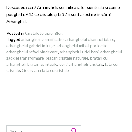
Descoperă cei 7 Arhangheli, semnificația lor spirituală și cum te
pot ghida. Află ce cristale și brățări sunt asociate fiecărui
Arhanghel.
Posted in
Cristaloterapie
,
Blog
Tagged
arhangheli semnificatie
,
arhanghelul chamuel iubire
,
arhanghelul gabriel intuiție
,
arhanghelul mihail protectie
,
arhanghelul rafael vindecare
,
arhanghelul uriel bani
,
arhanghelul
zadkiel transformare
,
bratari cristale naturale
,
bratari cu
arhangheli
,
bratari spirituale
,
cei 7 arhangheli
,
cristale
,
fata cu
cristale
,
Georgiana fata cu cristale